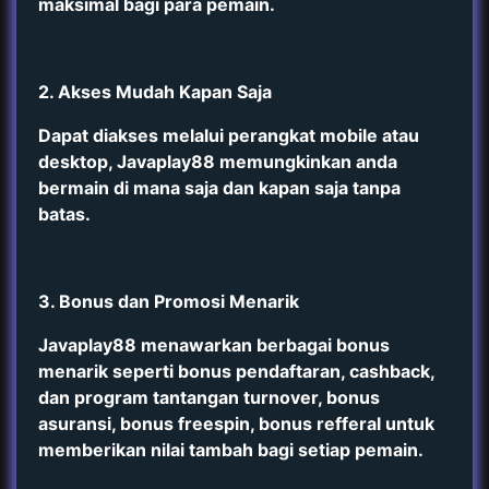
maksimal bagi para pemain.
2. Akses Mudah Kapan Saja
Dapat diakses melalui perangkat mobile atau
desktop, Javaplay88 memungkinkan anda
bermain di mana saja dan kapan saja tanpa
batas.
3. Bonus dan Promosi Menarik
Javaplay88 menawarkan berbagai bonus
menarik seperti bonus pendaftaran, cashback,
dan program tantangan turnover, bonus
asuransi, bonus freespin, bonus refferal untuk
memberikan nilai tambah bagi setiap pemain.